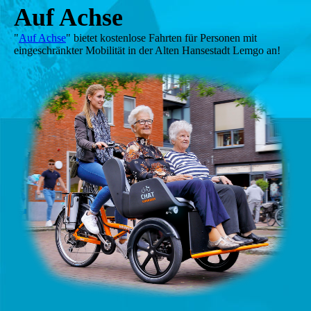
Auf Achse
"
Auf Achse
" bietet kostenlose Fahrten für Personen mit
eingeschränkter Mobilität in der Alten Hansestadt Lemgo an!